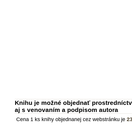
Domov
Mapa
Info o knihe
Ďalšie ti
Knihu je možné objednať prostredníct
aj s venovaním a podpisom autora
Cena 1 ks knihy ob
jednanej cez webstránku
je
23